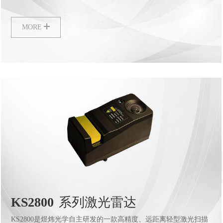
通过KMeta系列后处理软件可输出高精度las点云效据，满足各行业
数据要求。
MORE
KS2800
系列激光雷达
KS2800是煜炜光学自主研发的一款高精度、远距离轻型激光扫描